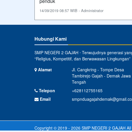
penduk
14/09/2019 08:57 WIB - Administrator
Hubungi Kami
SMP NEGERI 2 GAJAH ⋅ Terwujudnya generasi yan
“Religius, Kompetitif, dan Berwawasan Lingkungan”
Alamat
Jl. Cangkring - Tompe Desa
Tambirejo Gajah - Demak Jawa
Tengah
Telepon
+628112755165
Email
smpnduagajahdemak@gmail.c
Copyright © 2019 - 2026
SMP NEGERI 2 GAJAH
All